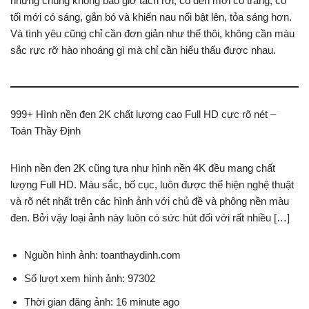
nhưng chúng không bao giờ tách rời, có đen mới có trắng, có
tối mới có sáng, gắn bó và khiến nau nổi bật lên, tỏa sáng hơn.
Và tình yêu cũng chỉ cần đơn giản như thế thôi, không cần màu
sắc rực rỡ hào nhoáng gì mà chỉ cần hiểu thấu được nhau.
999+ Hình nền đen 2K chất lượng cao Full HD cực rõ nét –
Toán Thầy Định
Hình nền đen 2K cũng tựa như hình nền 4K đều mang chất
lượng Full HD. Màu sắc, bố cục, luôn được thể hiện nghệ thuật
và rõ nét nhất trên các hình ảnh với chủ đề và phông nền màu
đen. Bởi vậy loại ảnh này luôn có sức hút đối với rất nhiều […]
Nguồn hình ảnh: toanthaydinh.com
Số lượt xem hình ảnh: 97302
Thời gian đăng ảnh: 16 minute ago