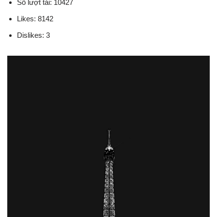
Số lượt tải: 10427
Likes: 8142
Dislikes: 3