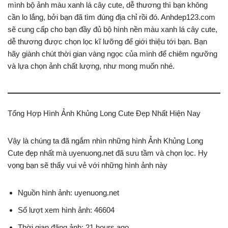
mình bộ ảnh màu xanh lá cây cute, dễ thương thì bạn không
cần lo lắng, bởi bạn đã tìm đúng địa chỉ rồi đó. Anhdep123.com
sẽ cung cấp cho bạn đầy đủ bộ hình nền màu xanh lá cây cute,
dễ thương được chọn lọc kĩ lưỡng để giới thiệu tới bạn. Bạn
hãy giành chút thời gian vàng ngọc của mình để chiêm ngưỡng
và lựa chọn ảnh chất lượng, như mong muốn nhé.
Tổng Hợp Hình Ảnh Khủng Long Cute Đẹp Nhất Hiện Nay
Vậy là chúng ta đã ngắm nhìn những hình Ảnh Khủng Long
Cute đẹp nhất mà uyenuong.net đã sưu tầm và chọn lọc. Hy
vọng bạn sẽ thấy vui vẻ với những hình ảnh này
Nguồn hình ảnh: uyenuong.net
Số lượt xem hình ảnh: 46604
Thời gian đăng ảnh: 21 hours ago