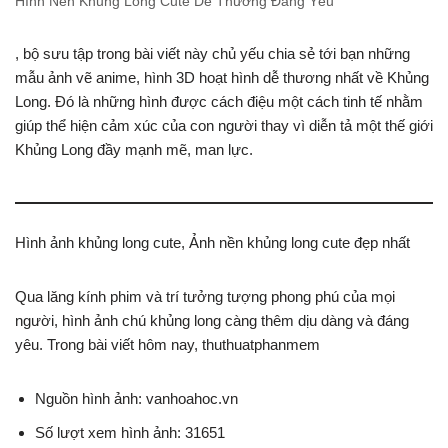
Hình Nền Khủng Long Cute Dễ Thương Đáng Yêu
, bộ sưu tập trong bài viết này chủ yếu chia sẻ tới bạn những
mẫu ảnh vẽ anime, hình 3D hoạt hình dễ thương nhất về Khủng
Long. Đó là những hình được cách điệu một cách tinh tế nhằm
giúp thể hiện cảm xúc của con người thay vì diễn tả một thế giới
Khủng Long đầy mạnh mẽ, man lực.
Hình ảnh khủng long cute, Ảnh nền khủng long cute đẹp nhất
Qua lăng kính phim và trí tưởng tượng phong phú của mọi
người, hình ảnh chú khủng long càng thêm dịu dàng và đáng
yêu. Trong bài viết hôm nay, thuthuatphanmem
Nguồn hình ảnh: vanhoahoc.vn
Số lượt xem hình ảnh: 31651