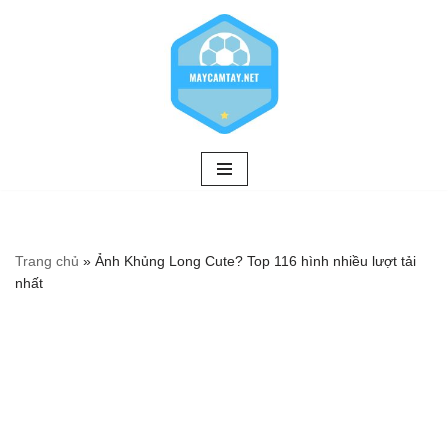
Chuyển
tới
nội
dung
Trang chủ
»
Ảnh Khủng Long Cute? Top 116 hình nhiều lượt tải
nhất