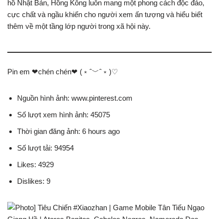
hồ Nhật Bản, Hồng Kông luôn mang một phong cách độc đáo,
cực chất và ngầu khiến cho người xem ấn tượng và hiểu biết
thêm về một tầng lớp người trong xã hội này.
Pin em ❤chén chén❤ (﹡ˆ﹀ˆ﹡)♡
Nguồn hình ảnh: www.pinterest.com
Số lượt xem hình ảnh: 45075
Thời gian đăng ảnh: 6 hours ago
Số lượt tải: 94954
Likes: 4929
Dislikes: 9