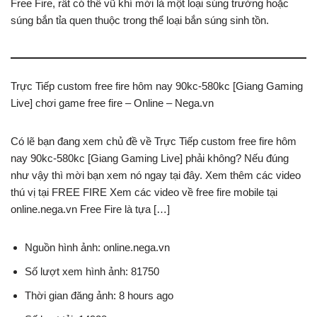
Free Fire, rất có thể vũ khí mới là một loại súng trường hoặc
súng bắn tỉa quen thuộc trong thể loại bắn súng sinh tồn.
Trực Tiếp custom free fire hôm nay 90kc-580kc [Giang Gaming
Live] chơi game free fire – Online – Nega.vn
Có lẽ bạn đang xem chủ đề về Trực Tiếp custom free fire hôm
nay 90kc-580kc [Giang Gaming Live] phải không? Nếu đúng
như vậy thì mời bạn xem nó ngay tại đây. Xem thêm các video
thú vị tại FREE FIRE Xem các video về free fire mobile tại
online.nega.vn Free Fire là tựa […]
Nguồn hình ảnh: online.nega.vn
Số lượt xem hình ảnh: 81750
Thời gian đăng ảnh: 8 hours ago