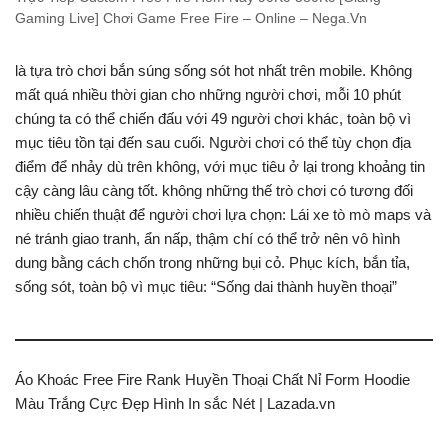
Gaming Live] Chơi Game Free Fire – Online – Nega.Vn
là tựa trò chơi bắn súng sống sót hot nhất trên mobile. Không
mất quá nhiều thời gian cho những người chơi, mỗi 10 phút
chúng ta có thể chiến đấu với 49 người chơi khác, toàn bộ vì
mục tiêu tồn tại đến sau cuối. Người chơi có thể tùy chọn địa
điểm để nhảy dù trên không, với mục tiêu ở lại trong khoảng tin
cậy càng lâu càng tốt. không những thế trò chơi có tương đối
nhiều chiến thuật để người chơi lựa chọn: Lái xe tò mò maps và
né tránh giao tranh, ẩn nấp, thậm chí có thể trở nên vô hình
dung bằng cách chốn trong những bụi cỏ. Phục kích, bắn tỉa,
sống sót, toàn bộ vì mục tiêu: “Sống dai thành huyền thoại”
Áo Khoác Free Fire Rank Huyền Thoại Chất Nỉ Form Hoodie
Màu Trắng Cực Đẹp Hình In sắc Nét | Lazada.vn