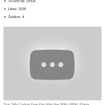
Số lượt tải: 14928
Likes: 3158
Dislikes: 4
Trực Tiếp Custom Free Fire Hôm Nay 90Kc-580Kc [Giang