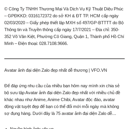
© Công Ty TNHH Thương Mại Và Dịch Vụ Kỹ Thuật Diệu Phúc
– GPĐKKD: 0316172372 do sở KH & ĐT TP. HCM cấp ngày
02/03/2020 – Giấy phép thiết lập MXH số 497/GP-BTTTT do Bộ
Thông tin và Truyền thông cấp ngày 17/7/2021 – Địa chỉ: 350-
352 Võ Văn Kiệt, Phường Cô Giang, Quận 1, Thành phố Hồ Chí
Minh – Điện thoại: 028.7108.9666.
Avatar ảnh đại diện Zalo đẹp nhất dễ thương | VFO.VN
Để đáp ứng nhu cầu của nhiều bạn hôm nay mình xin chia sẻ
bộ sưu tập Avatar ảnh đại diện Zalo đẹp nhất với nhiều chủ đề
khác nhau như Anime, Anime Chibi, Avatar độc đáo, avatar
động vật tuyệt đẹp để bạn có thể đổi mới mỗi ngày mà không
sợ đụng hàng. Dưới đây là 75 avatar ảnh đại diện Zalo dễ…
Nguồn hình ảnh: vfo.vn