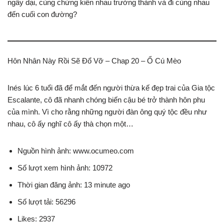
ngây dại, cùng chứng kiến nhau trưởng thành và đi cùng nhau
đến cuối con đường?
Hôn Nhân Này Rồi Sẽ Đổ Vỡ – Chap 20 – Ổ Cú Mèo
Inés lúc 6 tuổi đã để mắt đến người thừa kế đẹp trai của Gia tộc
Escalante, cô đã nhanh chóng biến cậu bé trở thành hôn phu
của mình. Vì cho rằng những người đàn ông quý tộc đều như
nhau, cô ấy nghĩ cô ấy thà chọn một…
Nguồn hình ảnh: www.ocumeo.com
Số lượt xem hình ảnh: 10972
Thời gian đăng ảnh: 13 minute ago
Số lượt tải: 56296
Likes: 2937