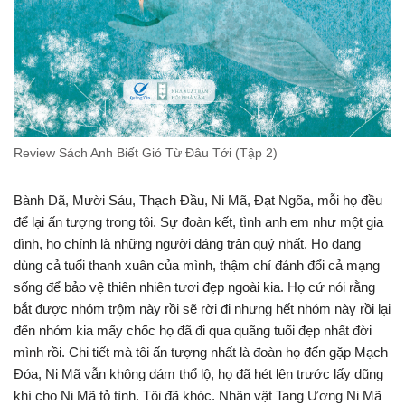
Review Sách Anh Biết Gió Từ Đâu Tới (Tập 2)
Bành Dã, Mười Sáu, Thạch Đầu, Ni Mã, Đạt Ngõa, mỗi họ đều
để lại ấn tượng trong tôi. Sự đoàn kết, tình anh em như một gia
đình, họ chính là những người đáng trân quý nhất. Họ đang
dùng cả tuổi thanh xuân của mình, thậm chí đánh đổi cả mạng
sống để bảo vệ thiên nhiên tươi đẹp ngoài kia. Họ cứ nói rằng
bắt được nhóm trộm này rồi sẽ rời đi nhưng hết nhóm này rồi lại
đến nhóm kia mấy chốc họ đã đi qua quãng tuổi đẹp nhất đời
mình rồi. Chi tiết mà tôi ấn tượng nhất là đoàn họ đến gặp Mạch
Đóa, Ni Mã vẫn không dám thổ lộ, họ đã hét lên trước lấy dũng
khí cho Ni Mã tỏ tình. Tôi đã khóc. Nhân vật Tang Ương Ni Mã