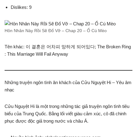
Dislikes: 9
Hôn Nhân Này Rồi Sẽ Đổ Vỡ – Chap 20 – Ổ Cú Mèo
Tên khác: 이 결혼은 어차피 망하게 되어있다; The Broken Ring
: This Marriage Will Fail Anyway
Những truyện ngôn tình ăn khách của Cửu Nguyệt Hi – Yêu âm
nhạc
Cửu Nguyệt Hi là một trong những tác giả truyện ngôn tình tiêu
biểu của Trung Quốc. Bằng lối viết giàu cảm xúc, cô đã chinh
phục được độc giả trong nước và châu Á.