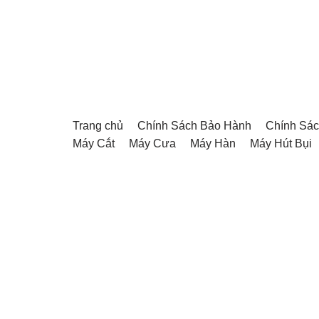
Chuyển
tới
nội
dung
Trang chủ
Chính Sách Bảo Hành
Chính Sác
Máy Cắt
Máy Cưa
Máy Hàn
Máy Hút Bụi