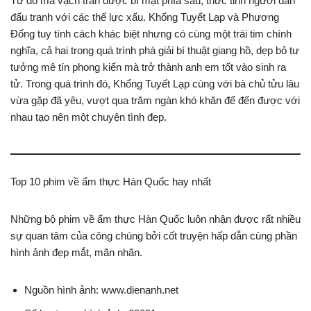
Từ đó mà vạch trần được bí mật phía sau, thức tỉnh người dân
đấu tranh với các thế lực xấu. Khổng Tuyết Lạp và Phương
Đống tuy tính cách khác biệt nhưng có cùng một trái tim chính
nghĩa, cả hai trong quá trình phá giải bí thuật giang hồ, dẹp bỏ tư
tưởng mê tín phong kiến mà trở thành anh em tốt vào sinh ra
tử. Trong quá trình đó, Khổng Tuyết Lạp cùng với bà chủ tửu lâu
vừa gặp đã yêu, vượt qua trăm ngàn khó khăn để đến được với
nhau tạo nên một chuyện tình đẹp.
Top 10 phim về ẩm thực Hàn Quốc hay nhất
Những bộ phim về ẩm thực Hàn Quốc luôn nhận được rất nhiều
sự quan tâm của công chúng bởi cốt truyện hấp dẫn cùng phần
hình ảnh đẹp mắt, mãn nhãn.
Nguồn hình ảnh: www.dienanh.net