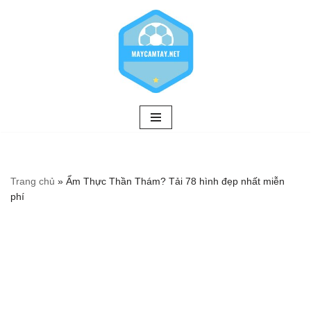
Chuyển
tới
nội
dung
Trang chủ
»
Ẩm Thực Thần Thám? Tải 78 hình đẹp nhất miễn
phí