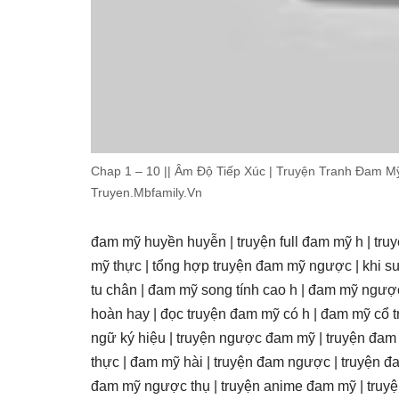
Chap 1 – 10 || Âm Độ Tiếp Xúc | Truyện Tranh Đam M
Truyen.Mbfamily.Vn
đam mỹ huyền huyễn | truyện full đam mỹ h | truy
mỹ thực | tổng hợp truyện đam mỹ ngược | khi s
tu chân | đam mỹ song tính cao h | đam mỹ ngượ
hoàn hay | đọc truyện đam mỹ có h | đam mỹ cổ 
ngữ ký hiệu | truyện ngược đam mỹ | truyện đa
thực | đam mỹ hài | truyện đam ngược | truyện đ
đam mỹ ngược thụ | truyện anime đam mỹ | truy