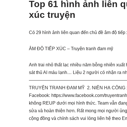
Top 61 hình ảnh liên 
xúc truyện
Có 29 hình ảnh liên quan đến chủ đề âm độ tiếp
ÂM ĐỘ TIẾP XÚC – Truyện tranh đam mỹ
Anh trai nhỏ thất lạc nhiều năm bỗng nhiên xuất
sát thủ AI máu lạnh… Liệu 2 người có nhận ra n
————————————————————————————
TRUYỆN TRANH ĐAM MỸ 2. NIÊN HẠ CÔNG ; 3
Facebook: https://www.facebook.com/truyentran
không REUP dưới mọi hình thức. Team vẫn đang tr
sửa và hoàn thiện hơn. Rất mong mọi người ủng 
cộng đồng và chính sách vui lòng liên hệ theo E