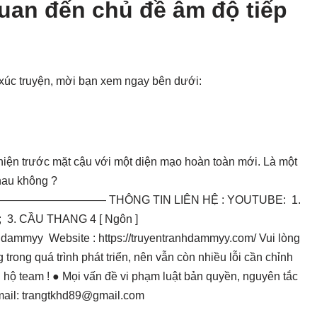
quan đến chủ đề âm độ tiếp
 xúc truyện, mời bạn xem ngay bên dưới:
 hiện trước mặt cậu với một diện mạo hoàn toàn mới. Là một
hau không ?
——— THÔNG TIN LIÊN HỆ : YOUTUBE: 1.
. CẦU THANG 4 [ Ngôn ]
hdammyy Website : https://truyentranhdammyy.com/ Vui lòng
ong quá trình phát triển, nên vẫn còn nhiều lỗi cần chỉnh
hộ team ! ● Mọi vấn đề vi phạm luật bản quyền, nguyên tắc
mail:
trangtkhd89@gmail.com