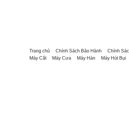
Chuyển
tới
nội
dung
Trang chủ
Chính Sách Bảo Hành
Chính Sác
Máy Cắt
Máy Cưa
Máy Hàn
Máy Hút Bụi