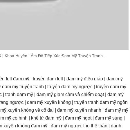
ỹ | Khoa Huyễn | Âm Độ Tiếp Xúc Đam Mỹ Truyện Tranh –
ện full đam mỹ | truyện đam full | đam mỹ điều giáo | đam mỹ
ư đam mỹ truyện tranh | truyện đam mỹ ngược | truyện đam mỹ
c | tranh đam mỹ | đam mỹ giam cầm và chiếm đoạt | đam mỹ
trang ngược | đam mỹ xuyên không | truyện tranh đam mỹ ngôn
m mỹ xuyên không về cổ đại | đam mỹ xuyên nhanh | đam mỹ mỹ
am mỹ có hình | khế tử đam mỹ | đam mỹ ngọt | đam mỹ sủng |
ện xuyên không đam mỹ | đam mỹ ngược thụ thế thân | danh