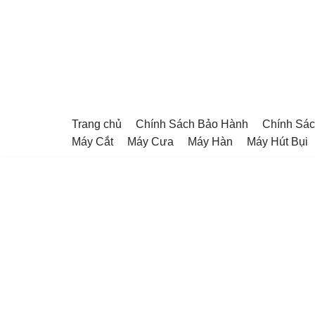
Chuyển
tới
nội
dung
Trang chủ
Chính Sách Bảo Hành
Chính Sác
Máy Cắt
Máy Cưa
Máy Hàn
Máy Hút Bụi