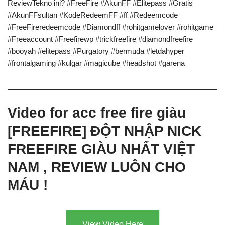
ReviewTekno ini? #FreeFire #AkunFF #Elitepass #Gratis
#AkunFFsultan #KodeRedeemFF #ff #Redeemcode
#FreeFireredeemcode #Diamondff #rohitgamelover #rohitgame
#Freeaccount #Freefirewp #trickfreefire #diamondfreefire
#booyah #elitepass #Purgatory #bermuda #letdahyper
#frontalgaming #kulgar #magicube #headshot #garena
Video for acc free fire giàu
[FREEFIRE] ĐỘT NHẬP NICK
FREEFIRE GIÀU NHẤT VIỆT
NAM , REVIEW LUÔN CHO
MÁU !
View Video Here