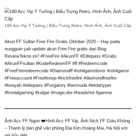
180 Acc Vip Ý Tưởng | Biểu Trưng Retro, Hình Ảnh, Ảnh Cuối Cấp
Akun FF Sultan Free Fire Gratis Oktober 2020 – Hay pada
nungguin yah update akun Free Fire gratis dari Blog
ReviewTekno ini? #FreeFire #AkunFF #Elitepass #Gratis
#AkunFFsultan #KodeRedeemFF #ff #Redeemcode
#FreeFireredeemcode #Diamondff #rohitgamelover #rohitgame
#Freeaccount #Freefirewp #trickfreefire #diamondfreefire
#booyah #elitepass #Purgatory #bermuda #letdahyper
#frontalgaming #kulgar #magicube #headshot #garena
Ảnh Acc FF Ngon ❤️Hình Acc FF Vip, Ảnh Nick FF Giàu Khủng
– Thanh lý bàn ghế văn phòng Đại Kim,Hoàng Mai, Hà Nội với
giá hủy diệt