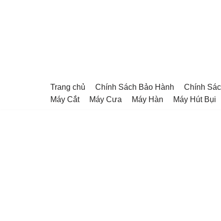
Chuyển
tới
nội
dung
Trang chủ
Chính Sách Bảo Hành
Chính Sác
Máy Cắt
Máy Cưa
Máy Hàn
Máy Hút Bụi